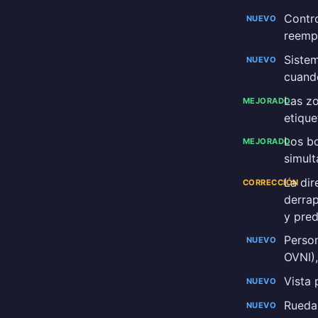
Contr
NUEVO
reemp
Siste
NUEVO
cuand
Las zo
MEJORADO
etique
Los b
MEJORADO
simul
La dir
CORRECCIÓN
derrap
y pred
Person
NUEVO
OVNI),
Vista 
NUEVO
Ruedas
NUEVO