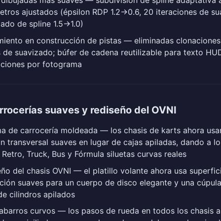
tros ajustados (épsilon RDP 1.2→0.6, 20 iteraciones de su
ado de spline 1.5→1.0)
iento en construcción de pistas — eliminadas clonaciones
 de suavizado; búfer de cadena reutilizable para texto HU
aciones por fotograma
rrocerías suaves y rediseño del OVNI
a de carrocería moldeada — los chasis de karts ahora usan
n transversal suaves en lugar de cajas apiladas, dando a l
 Retro, Truck, Bus y Fórmula siluetas curvas reales
ño del chasis OVNI — el platillo volante ahora usa superfic
ción suaves para un cuerpo de disco elegante y una cúpula
de cilindros apilados
barros curvos — los pasos de rueda en todos los chasis a