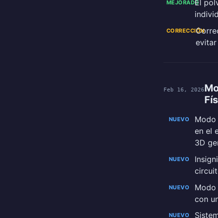
El pol
MEJORADO
indivi
Corre
CORRECCIÓN
evita
Mo
Feb 16, 2026
Fí
Modo t
NUEVO
en el 
3D gen
Insign
NUEVO
circui
Modo e
NUEVO
con u
Sistem
NUEVO