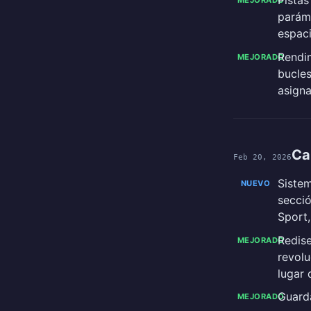
paráme
espaci
Rendim
MEJORADO
bucles
asign
Ca
Feb 20, 2026
Sistem
NUEVO
secció
Sport,
Redise
MEJORADO
revolu
lugar 
Guarda
MEJORADO