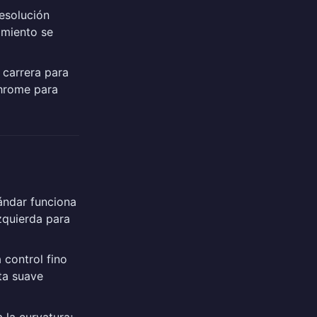
esolución
imiento se
 carrera para
Chrome para
ándar funciona
izquierda para
 control fino
ta suave
 la curvatura;