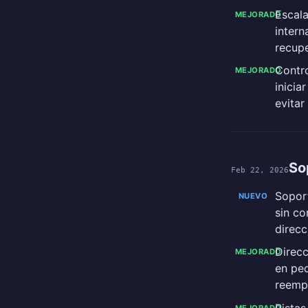
Escal
MEJORADO
intern
recupe
Contro
MEJORADO
inicia
evitar
So
Feb 22, 2026
Sopor
NUEVO
sin co
direcc
Direcc
MEJORADO
en peq
reempl
Pistas
MEJORADO