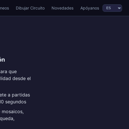
rneos
Dibujar Circuito
Novedades
Apóyanos
ón
para que
ilidad desde el
ete a partidas
 10 segundos
e mosaicos,
squeda,