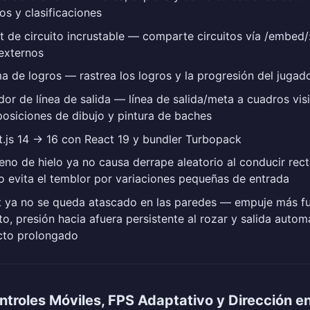
tos y clasificaciones
 de circuito incrustable — comparte circuitos vía /embed
 externos
a de logros — rastrea los logros y la progresión del jugad
dor de línea de salida — línea de salida/meta a cuadros visi
osiciones de dibujo y pintura de baches
.js 14 → 16 con React 19 y bundler Turbopack
reno de hielo ya no causa derrape aleatorio al conducir rec
 evita el temblor por variaciones pequeñas de entrada
t ya no se queda atascado en las paredes — empuje más fu
o, presión hacia afuera persistente al rozar y salida autom
cto prolongado
ntroles Móviles, FPS Adaptativo y Dirección e