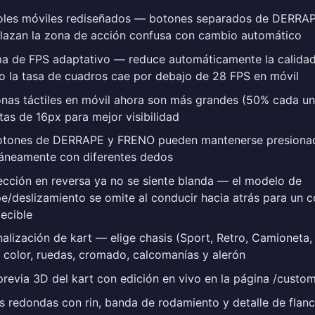
oles móviles rediseñados — botones separados de DERRA
lazan la zona de acción confusa con cambio automático
ma de FPS adaptativo — reduce automáticamente la calidad
o la tasa de cuadros cae por debajo de 28 FPS en móvil
nas táctiles en móvil ahora son más grandes (50% cada un
tas de 16px para mejor visibilidad
otones de DERRAPE y FRENO pueden mantenerse presiona
táneamente con diferentes dedos
ección en reversa ya no se siente blanda — el modelo de
e/deslizamiento se omite al conducir hacia atrás para un c
ecible
alización de kart — elige chasis (Sport, Retro, Camioneta,
 color, ruedas, cromado, calcomanías y alerón
previa 3D del kart con edición en vivo en la página /custo
 redondas con rin, banda de rodamiento y detalle de flan