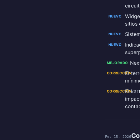
circui
Widget
NUEVO
sitios
Sistem
NUEVO
Indica
NUEVO
superp
Next
MEJORADO
El ter
CORRECCIÓN
mínimo
El kar
CORRECCIÓN
impact
conta
Co
Feb 15, 2026