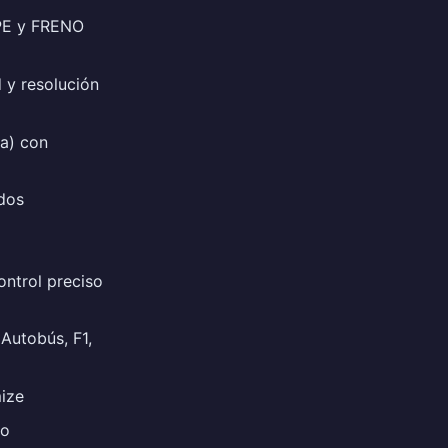
PE y FRENO
 y resolución
a) con
dos
ontrol preciso
 Autobús, F1,
mize
co