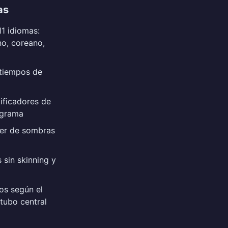
as
11 idiomas:
no, coreano,
 tiempos de
ificadores de
ograma
ler de sombras
 sin skinning y
os según el
 tubo central