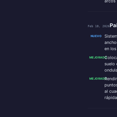
arcos 
Pa
Feb 18, 2026
Sistem
NUEVO
anchos
en los
Coloc
MEJORADO
suelo 
ondul
Rendim
MEJORADO
puntos
al cua
rápida