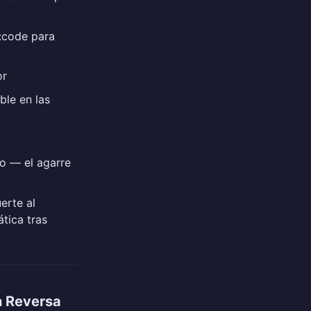
/:code para
or
ble en las
to — el agarre
erte al
ática tras
n Reversa