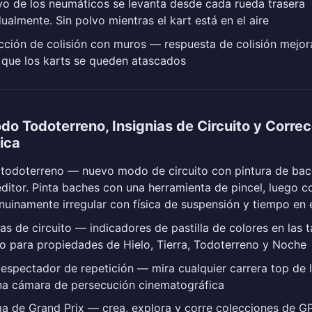
vo de los neumáticos se levanta desde cada rueda trasera
dualmente. Sin polvo mientras el kart está en el aire
cción de colisión con muros — respuesta de colisión mejo
r que los karts se queden atascados
do Todoterreno, Insignias de Circuito y Corre
sica
odoterreno — nuevo modo de circuito con pintura de bache
editor. Pinta baches con una herramienta de pincel, luego c
uinamente irregular con física de suspensión y tiempo en e
ias de circuito — indicadores de pastilla de colores en las t
to para propiedades de Hielo, Tierra, Todoterreno y Noche
spectador de repetición — mira cualquier carrera top de la
na cámara de persecución cinematográfica
a de Grand Prix — crea, explora y corre colecciones de GP