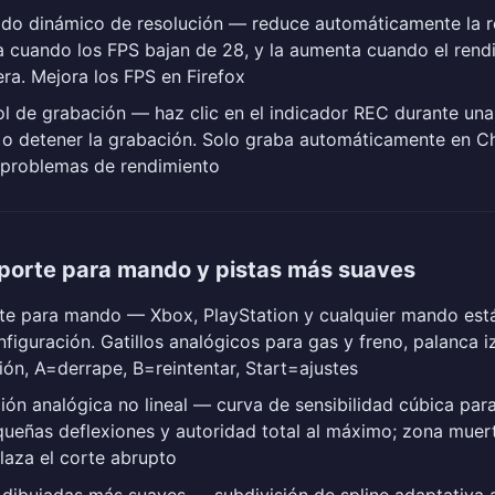
ado dinámico de resolución — reduce automáticamente la r
a cuando los FPS bajan de 28, y la aumenta cuando el rend
ra. Mejora los FPS en Firefox
l de grabación — haz clic en el indicador REC durante una
r o detener la grabación. Solo graba automáticamente en 
 problemas de rendimiento
porte para mando y pistas más suaves
te para mando — Xbox, PlayStation y cualquier mando est
nfiguración. Gatillos analógicos para gas y freno, palanca 
ión, A=derrape, B=reintentar, Start=ajustes
ión analógica no lineal — curva de sensibilidad cúbica para
ueñas deflexiones y autoridad total al máximo; zona muer
aza el corte abrupto
 dibujadas más suaves — subdivisión de spline adaptativa a