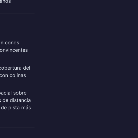
lanos
an conos
convincentes
cobertura del
 con colinas
acial sobre
 de distancia
a de pista más