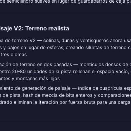
de semicilindro suaves en lugar de guardabarros de caja p
isaje V2: Terreno realista
a de terreno V2 — colinas, dunas y ventisqueros ahora us
 y bajos en lugar de esferas, creando siluetas de terreno 
 tres biomas
ación de terreno en dos pasadas — montículos densos de 
entre 20-80 unidades de la pista rellenan el espacio vacío,
antes y montañas más lejos
iento de generación de paisaje — índice de cuadrícula esp
 de pista, hash de mezcla de bits enteros y comparaciones
drado eliminan la iteración por fuerza bruta para una carg