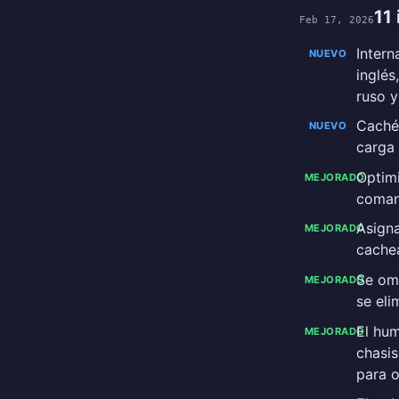
11
Feb 17, 2026
Intern
NUEVO
inglés
ruso y
Caché
NUEVO
carga
Optim
MEJORADO
coman
Asign
MEJORADO
cachea
Se omi
MEJORADO
se eli
El hum
MEJORADO
chasis
para o