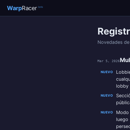
Warp
Racer
beta
Regist
Novedades de 
Mul
Mar 5, 2026
Lobbie
NUEVO
cualqu
lobby 
Secció
NUEVO
públic
Modo 
NUEVO
luego 
persec