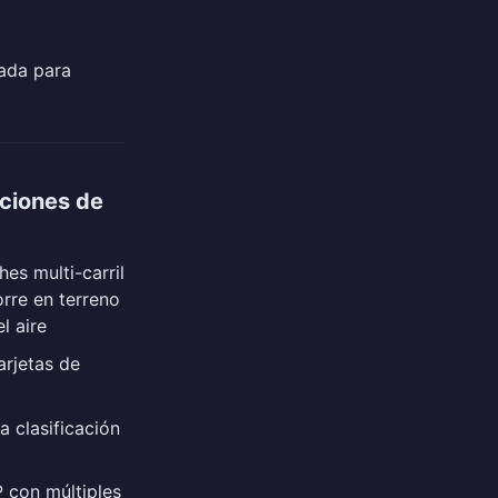
rada para
cciones de
s multi-carril
orre en terreno
l aire
arjetas de
 clasificación
 con múltiples