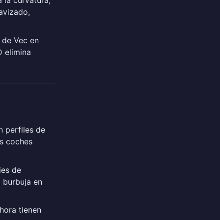
avizado,
 de Vec en
D elimina
 perfiles de
os coches
ies de
 burbuja en
hora tienen